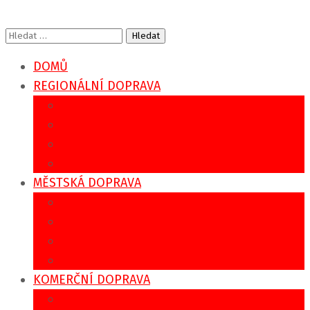
Vyhledávání
DOMŮ
REGIONÁLNÍ DOPRAVA
IDS IREDO
Jízdní řády
Tarifní kalkulátor
Sezónní doprava
MĚSTSKÁ DOPRAVA
MHD Rychnov nad Kněžnou
MHD Vamberk
MHD Týniště nad Orlicí
MHD Kostelec nad Orlicí
KOMERČNÍ DOPRAVA
Zájezdové přepravy