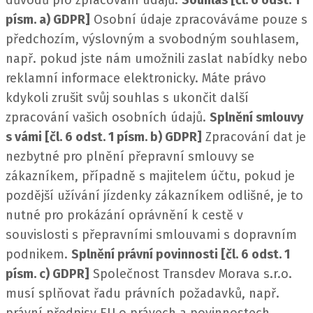
důvodů pro zpracování údajů.
Souhlas [čl. 6 odst. 1
písm. a) GDPR]
Osobní údaje zpracováváme pouze s
předchozím, výslovným a svobodným souhlasem,
např. pokud jste nám umožnili zaslat nabídky nebo
reklamní informace elektronicky. Máte právo
kdykoli zrušit svůj souhlas s ukončit další
zpracování vašich osobních údajů.
Splnění smlouvy
s vámi [čl. 6 odst. 1 písm. b) GDPR]
Zpracování dat je
nezbytné pro plnění přepravní smlouvy se
zákazníkem, případně s majitelem účtu, pokud je
pozdější užívání jízdenky zákazníkem odlišné, je to
nutné pro prokázání oprávnění k cestě v
souvislosti s přepravními smlouvami s dopravním
podnikem.
Splnění právní povinnosti [čl. 6 odst. 1
písm. c) GDPR]
Společnost Transdev Morava s.r.o.
musí splňovat řadu právních požadavků, např.