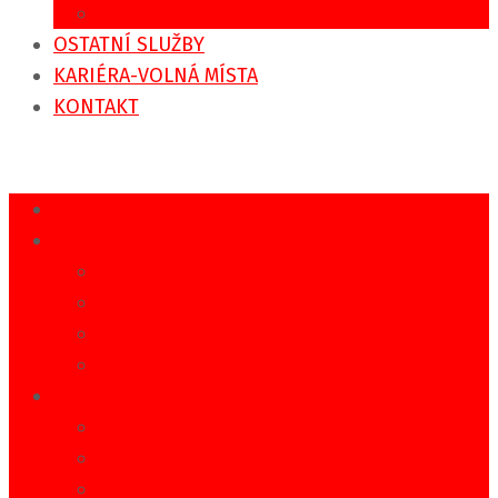
Zaměstnanecké svozy
OSTATNÍ SLUŽBY
KARIÉRA-VOLNÁ MÍSTA
KONTAKT
DOMŮ
REGIONÁLNÍ DOPRAVA
IDS IREDO
Jízdní řády
Tarifní kalkulátor
Sezónní doprava
MĚSTSKÁ DOPRAVA
MHD Rychnov nad Kněžnou
MHD Vamberk
MHD Týniště nad Orlicí