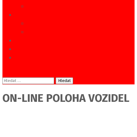
MHD Kostelec nad Orlicí
KOMERČNÍ DOPRAVA
Zájezdové přepravy
Zaměstnanecké svozy
OSTATNÍ SLUŽBY
KARIÉRA-VOLNÁ MÍSTA
KONTAKT
Vyhledávání
ON-LINE POLOHA VOZIDEL