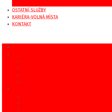
Zaměstnanecké svozy
OSTATNÍ SLUŽBY
KARIÉRA-VOLNÁ MÍSTA
KONTAKT
DOMŮ
REGIONÁLNÍ DOPRAVA
IDS IREDO
Jízdní řády
Tarifní kalkulátor
Sezónní doprava
MĚSTSKÁ DOPRAVA
MHD Rychnov nad Kněžnou
MHD Vamberk
MHD Týniště nad Orlicí