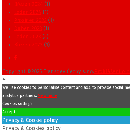
Březen 2024
(1)
Leden 2024
(1)
Prosinec 2023
(1)
Duben 2023
(1)
Leden 2023
(2)
Březen 2022
(1)
Copyright ©2025 Transdev Čechy s.r.o.
Prohlášení o 
We use cookies to personalise content and ads, to provide social med
analytics partners.
View more
Cookies settings
Accept
Privacy & Cookie policy
Privacy & Cookies policy