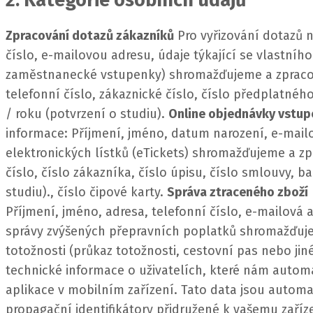
2. Kategorie osobních údajů
Zpracování dotazů zákazníků
Pro vyřizování dotazů n
číslo, e-mailovou adresu, údaje týkající se vlastníh
zaměstnanecké vstupenky) shromažďujeme a zpracov
telefonní číslo, zákaznické číslo, číslo předplatnéh
/ roku (potvrzení o studiu).
Online objednávky vstu
informace:
Příjmení, jméno, datum narození, e-mailo
elektronických lístků (eTickets) shromažďujeme a z
číslo, číslo zákazníka, číslo úpisu, číslo smlouvy, 
studiu)., číslo čipové karty.
Správa ztraceného zboží
Příjmení, jméno, adresa, telefonní číslo, e-mailová
správy zvýšených přepravních poplatků shromažďuj
totožnosti (průkaz totožnosti, cestovní pas nebo ji
technické informace o uživatelích, které nám automa
aplikace v mobilním zařízení.
Tato data jsou automat
propagační identifikátory přidružené k vašemu zaříze