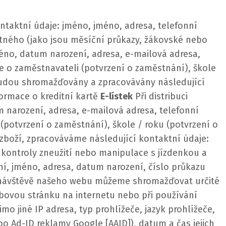
ntaktní údaje: jméno, jméno, adresa, telefonní
tného (jako jsou měsíční průkazy, žákovské nebo
éno, datum narození, adresa, e-mailová adresa,
ce o zaměstnavateli (potvrzení o zaměstnání), škole
udou shromažďovány a zpracovávány následující
formace o kreditní kartě
E-lístek
Při distribuci
 narození, adresa, e-mailová adresa, telefonní
 (potvrzení o zaměstnání), škole / roku (potvrzení o
 zboží, zpracováváme následující kontaktní údaje:
 kontroly zneužití nebo manipulace s jízdenkou a
ní, jméno, adresa, datum narození, číslo průkazu
návštěvě našeho webu můžeme shromažďovat určité
ebovou stránku na internetu nebo při používání
o jiné IP adresa, typ prohlížeče, jazyk prohlížeče,
ebo Ad-ID reklamy Google [AAID]), datum a čas jejich