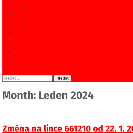
MHD Kostelec nad Orlicí
KOMERČNÍ DOPRAVA
Zájezdové přepravy
Zaměstnanecké svozy
OSTATNÍ SLUŽBY
KARIÉRA-VOLNÁ MÍSTA
KONTAKT
Vyhledávání
Month: Leden 2024
Změna na lince 661210 od 22. 1. 