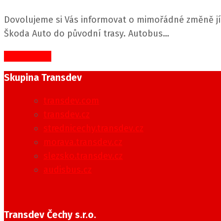
Dovolujeme si Vás informovat o mimořádné změně jízd
Škoda Auto do původní trasy. Autobus…
> VÍCE INFO
Skupina Transdev
transdev.com
transdev.cz
strednicechy.transdev.cz
morava.transdev.cz
slezsko.transdev.cz
audisbus.cz
Transdev Čechy s.r.o.