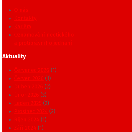
O nás
Kontakty
Kariéra
Oznamování neetického
a protiprávního jednání
Aktuality
Červenec 2026
(1)
Červen 2026
(1)
Duben 2026
(2)
Únor 2026
(3)
Leden 2025
(2)
Prosinec 2024
(2)
Říjen 2024
(1)
Září 2024
(1)