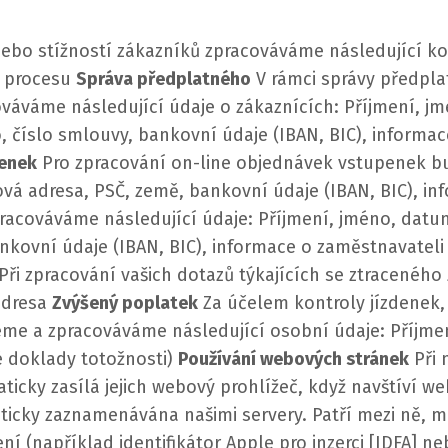
ebo stížností zákazníků zpracováváme následující ko
o procesu
Správa předplatného
V rámci správy předpla
áváme následující údaje o zákaznících:
Příjmení, jm
o, číslo smlouvy, bankovní údaje (IBAN, BIC), informa
penek
Pro zpracování on-line objednávek vstupenek b
vá adresa, PSČ, země, bankovní údaje (IBAN, BIC), in
pracováváme následující údaje:
Příjmení, jméno, datum
bankovní údaje (IBAN, BIC), informace o zaměstnavateli
Při zpracování vašich dotazů týkajících se ztraceného
 adresa
Zvýšený poplatek
Za účelem kontroly jízdenek,
eme a zpracováváme následující osobní údaje:
Příjme
né doklady totožnosti)
Používání webových stránek
Při 
ticky zasílá jejich webový prohlížeč, když navštíví w
icky zaznamenávána našimi servery. Patří mezi ně, mim
ní (například identifikátor Apple pro inzerci [IDFA] n