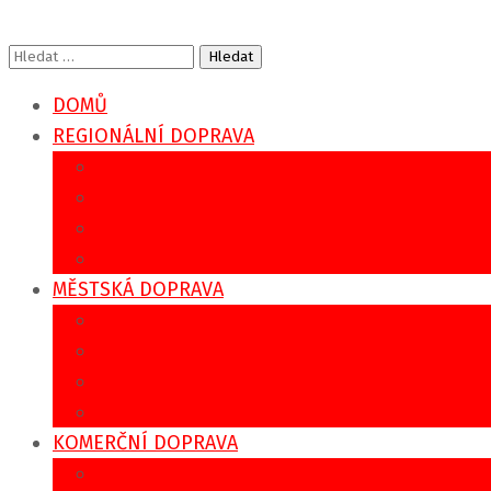
Vyhledávání
DOMŮ
REGIONÁLNÍ DOPRAVA
IDS IREDO
Jízdní řády
Tarifní kalkulátor
Sezónní doprava
MĚSTSKÁ DOPRAVA
MHD Rychnov nad Kněžnou
MHD Vamberk
MHD Týniště nad Orlicí
MHD Kostelec nad Orlicí
KOMERČNÍ DOPRAVA
Zájezdové přepravy